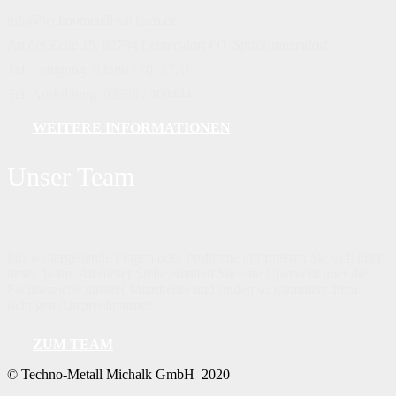
info@technometall-sachsen.de
An der Zeile 15, 02794 Leutersdorf OT Spitzkunnersdorf
Tel. Fertigung: 03586 / 7071770
Tel. Ausbildung: 03586 / 408444
WEITERE INFORMATIONEN
Unser Team
Für weitergehende Fragen oder Probleme informieren Sie sich über
unser Team. An dieser Stelle erhalten Sie eine Übersicht über die
Fachbereiche unserer Mitarbeiter und finden so garantiert Ihren
richtigen Ansprechpartner.
ZUM TEAM
©
Techno-Metall Michalk GmbH 2020