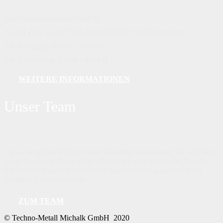
info@technometall-sachsen.de
An der Zeile 15, 02794 Leutersdorf OT Spitzkunnersdorf
Tel. Fertigung: 03586 / 7071770
Tel. Ausbildung: 03586 / 408444
WEITERE INFORMATIONEN
Unser Team
Für weitergehende Fragen oder Probleme informieren Sie sich über
unser Team. An dieser Stelle erhalten Sie eine Übersicht über die
Fachbereiche unserer Mitarbeiter und finden so garantiert Ihren
richtigen Ansprechpartner.
ZUM TEAM
©
Techno-Metall Michalk GmbH 2020